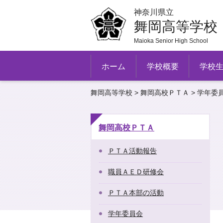
神奈川県立
舞岡高等学校
Maioka Senior High School
ホーム
学校概要
学校
舞岡高等学校
>
舞岡高校ＰＴＡ
> 学年委
舞岡高校ＰＴＡ
ＰＴＡ活動報告
職員ＡＥＤ研修会
ＰＴＡ本部の活動
学年委員会