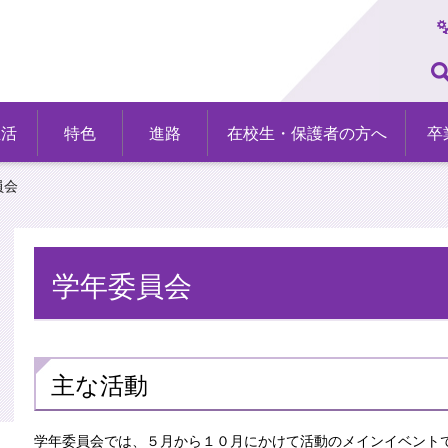
生活
特色
進路
在校生・保護者の方へ
卒
員会
学年委員会
主な活動
学年委員会では、５月から１０月にかけて活動のメインイベント