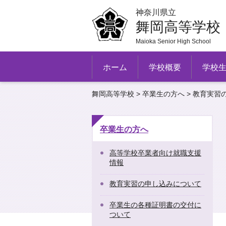
神奈川県立
舞岡高等学校
Maioka Senior High School
ホーム
学校概要
学校
舞岡高等学校
>
卒業生の方へ
> 教育実習
卒業生の方へ
高等学校卒業者向け就職支援
情報
教育実習の申し込みについて
卒業生の各種証明書の交付に
ついて