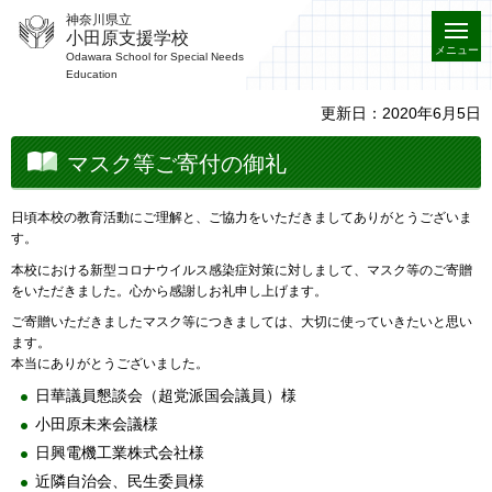
神奈川県立
小田原支援学校
メニュー
Odawara School for Special Needs
Education
更新日：2020年6月5日
マスク等ご寄付の御礼
日頃本校の教育活動にご理解と、ご協力をいただきましてありがとうございま
す。
本校における新型コロナウイルス感染症対策に対しまして、マスク等のご寄贈
をいただきました。心から感謝しお礼申し上げます。
ご寄贈いただきましたマスク等につきましては、大切に使っていきたいと思い
ます。
本当にありがとうございました。
日華議員懇談会（超党派国会議員）様
小田原未来会議様
日興電機工業株式会社様
近隣自治会、民生委員様