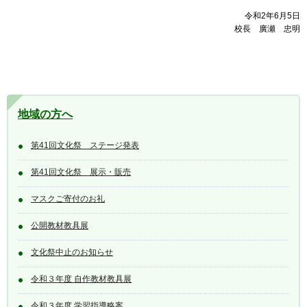
令和2年6月5日
校長 廣瀬 忠明
地域の方へ
第41回文化祭 ステージ発表
第41回文化祭 展示・販売
マスクご寄付のお礼
公開教材教具展
文化祭中止のお知らせ
令和３年度 自作教材教具展
令和３年度 学習指導略案