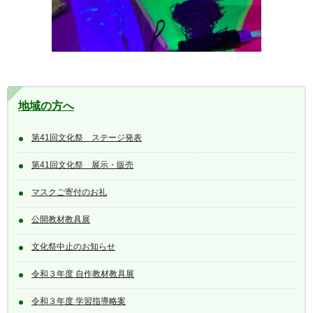
地域の方へ
第41回文化祭 ステージ発表
第41回文化祭 展示・販売
マスクご寄付のお礼
公開教材教具展
文化祭中止のお知らせ
令和３年度 自作教材教具展
令和３年度 学習指導略案