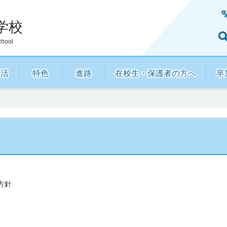
学校
chool
生活
特色
進路
在校生・保護者の方へ
卒
方針