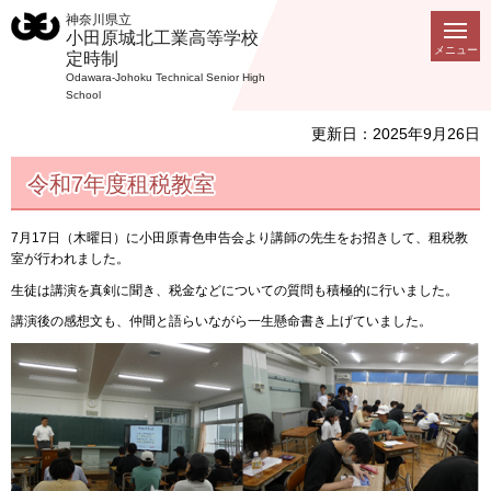
神奈川県立
小田原城北工業高等学校
メニュー
定時制
Odawara-Johoku Technical Senior High
School
更新日：2025年9月26日
令和7年度租税教室
7月17日（木曜日）に小田原青色申告会より講師の先生をお招きして、租税教
室が行われました。
生徒は講演を真剣に聞き、税金などについての質問も積極的に行いました。
講演後の感想文も、仲間と語らいながら一生懸命書き上げていました。