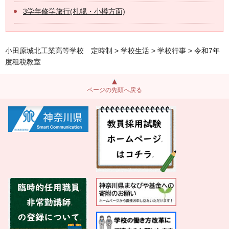
3学年修学旅行(札幌・小樽方面)
小田原城北工業高等学校 定時制
>
学校生活
>
学校行事
> 令和7年
度租税教室
ページの先頭へ戻る