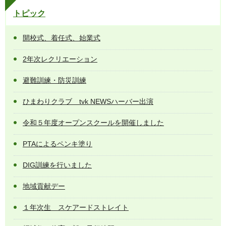
トピック
開校式、着任式、始業式
2年次レクリエーション
避難訓練・防災訓練
ひまわりクラブ tvk NEWSハーバー出演
令和５年度オープンスクールを開催しました
PTAによるペンキ塗り
DIG訓練を行いました
地域貢献デー
１年次生 スケアードストレイト