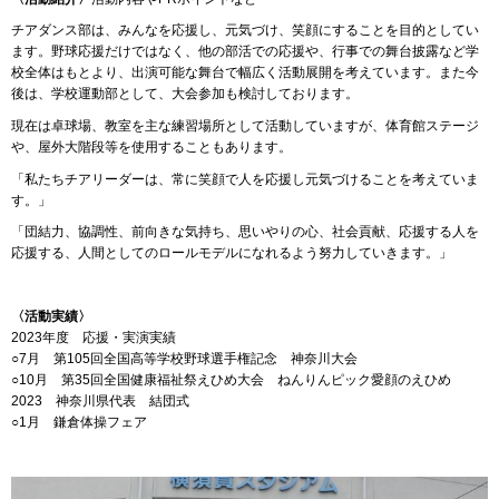
チアダンス部は、みんなを応援し、元気づけ、笑顔にすることを目的としてい
ます。野球応援だけではなく、他の部活での応援や、行事での舞台披露など学
校全体はもとより、出演可能な舞台で幅広く活動展開を考えています。また今
後は、学校運動部として、大会参加も検討しております。
現在は卓球場、教室を主な練習場所として活動していますが、体育館ステージ
や、屋外大階段等を使用することもあります。
「私たちチアリーダーは、常に笑顔で人を応援し元気づけることを考えていま
す。」
「団結力、協調性、前向きな気持ち、思いやりの心、社会貢献、応援する人を
応援する、人間としてのロールモデルになれるよう努力していきます。」
〈活動実績〉
2023年度 応援・実演実績
○7月 第105回全国高等学校野球選手権記念 神奈川大会
○10月 第35回全国健康福祉祭えひめ大会 ねんりんピック愛顔のえひめ
2023 神奈川県代表 結団式
○1月 鎌倉体操フェア