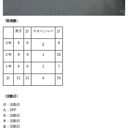
〈部員数〉
男子
計
マネージャー
計
３年
6
6
8
2
２年
9
9
1
10
１年
6
6
1
7
計
21
21
4
25
〈活動日〉
月：活動日
火：OFF
水：活動日
木：活動日
金：活動日