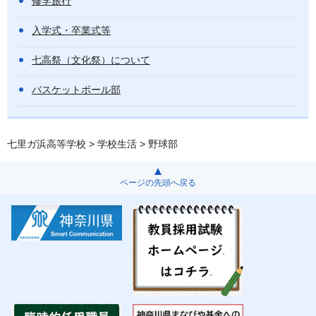
修学旅行
入学式・卒業式等
七高祭（文化祭）について
バスケットボール部
七里ガ浜高等学校
>
学校生活
> 野球部
ページの先頭へ戻る