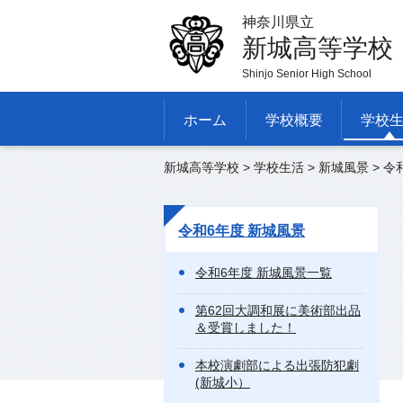
神奈川県立
新城高等学校
Shinjo Senior High School
ホーム
学校概要
学校
新城高等学校
>
学校生活
>
新城風景
>
令
令和6年度 新城風景
令和6年度 新城風景一覧
第62回大調和展に美術部出品
＆受賞しました！
本校演劇部による出張防犯劇
(新城小）