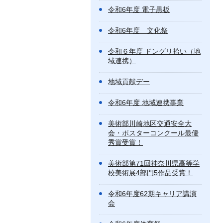
令和6年度 電子黒板
令和6年度 文化祭
令和６年度 ドングリ拾い（地
域連携）
地域貢献デー
令和6年度 地域連携事業
美術部川崎地区交通安全大
会・ポスターコンクール最優
秀賞受賞！
美術部第71回神奈川県高等学
校美術展4部門5作品受賞！
令和6年度62期キャリア講演
会