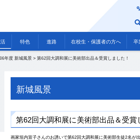
生活
特色
進路
在校生・保護者の方へ
卒
和6年度 新城風景
> 第62回大調和展に美術部出品＆受賞しました！
新城風景
第62回大調和展に美術部出品＆受賞
画家垣内宣子さんのお誘いで第62回大調和展に美術部生徒2名が出