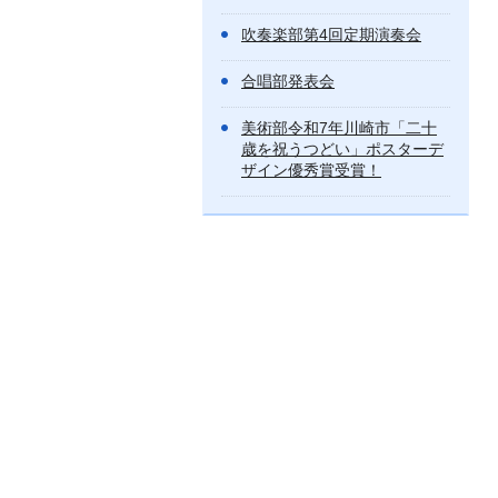
吹奏楽部第4回定期演奏会
合唱部発表会
美術部令和7年川崎市「二十
歳を祝うつどい」ポスターデ
ザイン優秀賞受賞！