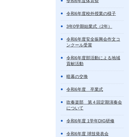
令和6年度体育祭
令和6年度校外授業の様子
3年0学期始業式（2年）
令和6年度安全振興会作文コ
ンクール受賞
令和6年度部活動による地域
貢献活動
暗幕の交換
令和6年度 卒業式
吹奏楽部 第４回定期演奏会
について
令和6年度 1学年DIG研修
令和6年度 球技発表会