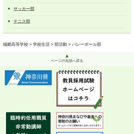
サッカー部
テニス部
城郷高等学校
>
学校生活
>
部活動
> バレーボール部
ページの先頭へ戻る