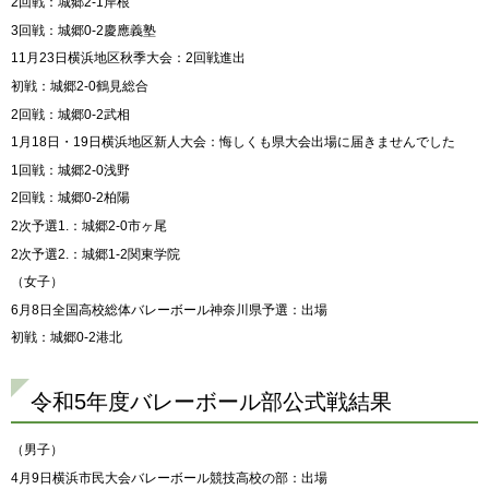
2回戦：城郷2-1岸根
3回戦：城郷0-2慶應義塾
11月23日横浜地区秋季大会：2回戦進出
初戦：城郷2-0鶴見総合
2回戦：城郷0-2武相
1月18日・19日横浜地区新人大会：悔しくも県大会出場に届きませんでした
1回戦：城郷2-0浅野
2回戦：城郷0-2柏陽
2次予選1.：城郷2-0市ヶ尾
2次予選2.：城郷1-2関東学院
（女子）
6月8日全国高校総体バレーボール神奈川県予選：出場
初戦：城郷0-2港北
令和5年度バレーボール部公式戦結果
（男子）
4月9日横浜市民大会バレーボール競技高校の部：出場