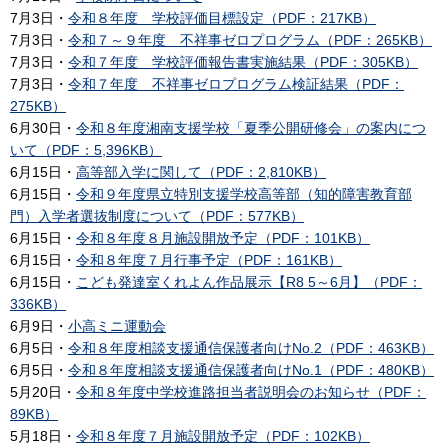
7月3日・
令和８年度 学校評価目標設定（PDF：217KB）
7月3日・
令和７～９年度 不祥事ゼロプログラム（PDF：265KB）
7月3日・
令和７年度 学校評価報告書実施結果（PDF：305KB）
7月3日・
令和７年度 不祥事ゼロプログラム検証結果（PDF：
275KB）
6月30日・
令和８年度湘南支援学校「夏季公開研修会」の案内につ
いて（PDF：5,396KB）
6月15日・
高等部入学に関して（PDF：2,810KB）
6月15日・
令和９年度県立特別支援学校高等部（知的障害教育部
門）入学者選抜制度について（PDF：577KB）
6月15日・
令和８年度８月施設開放予定（PDF：101KB）
6月15日・
令和８年度７月行事予定（PDF：161KB）
6月15日・
こども発達室くれよん作品展示【R8 5～6月】（PDF：
336KB）
6月9日・
小高ミニ運動会
6月5日・
令和８年度相談支援通信保護者向けNo.2（PDF：463KB）
6月5日・
令和８年度相談支援通信保護者向けNo.1（PDF：480KB）
5月20日・
令和８年度中学校進路担当者説明会のお知らせ（PDF：
89KB）
5月18日・
令和８年度７月施設開放予定（PDF：102KB）