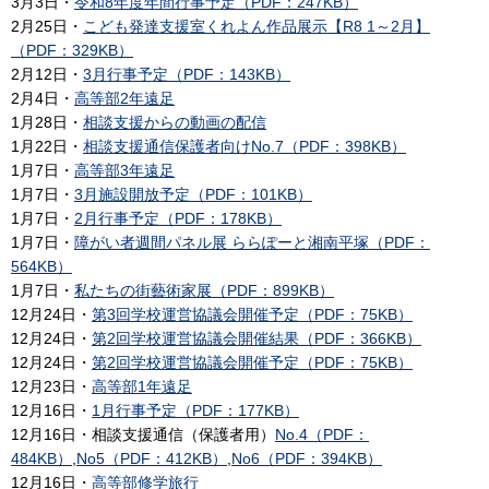
3月3日・
令和8年度年間行事予定（PDF：247KB）
2月25日・
こども発達支援室くれよん作品展示【R8 1～2月】
（PDF：329KB）
2月12日・
3月行事予定（PDF：143KB）
2月4日・
高等部2年遠足
1月28日・
相談支援からの動画の配信
1月22日・
相談支援通信保護者向けNo.7（PDF：398KB）
1月7日・
高等部3年遠足
1月7日・
3月施設開放予定（PDF：101KB）
1月7日・
2月行事予定（PDF：178KB）
1月7日・
障がい者週間パネル展 ららぽーと湘南平塚（PDF：
564KB）
1月7日・
私たちの街藝術家展（PDF：899KB）
12月24日・
第3回学校運営協議会開催予定（PDF：75KB）
12月24日・
第2回学校運営協議会開催結果（PDF：366KB）
12月24日・
第2回学校運営協議会開催予定（PDF：75KB）
12月23日・
高等部1年遠足
12月16日・
1月行事予定（PDF：177KB）
12月16日・相談支援通信（保護者用）
No.4（PDF：
484KB）
,
No5（PDF：412KB）
,
No6（PDF：394KB）
12月16日・
高等部修学旅行