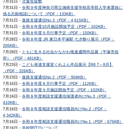
7月31日・
児童生徒数
7月31日・
令和９年度神奈川県立湘南支援学校高等部入学者選抜に
係る志願相談について（PDF：133KB）
7月31日・
進路支援通信No.3（PDF：4,615KB）
7月31日・
令和８年度10月施設開放予定（PDF：102KB）
7月31日・
令和８年度９月行事予定（PDF：150KB）
7月28日・
令和８年度 JR 東日本平塚駅 七夕飾り展示（PDF：
205KB）
7月28日・
ともに生きる社会かながわ推進週間作品展（平塚市役
所）（PDF：481KB）
7月23日・
こども発達支援室くれよん作品展示【R8 7～8月】
（PDF：326KB）
7月23日・
進路支援通信No.2（PDF：958KB）
7月16日・
令和８年度８月行事予定（PDF：112KB）
7月16日・
令和８年度９月施設開放予定（PDF：102KB）
7月16日・
令和８年度相談支援通信保護者向けNo.3（PDF：
410KB）
7月16日・
令和８年度相談支援通信職員向けNo.2（PDF：
4,342KB）
7月16日・
令和８年度相談支援通信職員向けNo.1（PDF：675KB）
7月16日・
学校閉庁日について