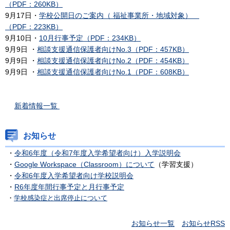
（PDF：260KB）
9月17日・
学校公開日のご案内（ 福祉事業所・地域対象）
（PDF：223KB）
9月10日・
10月行事予定（PDF：234KB）
9月9日 ・
相談支援通信保護者向けNo.3（PDF：457KB）
9月9日 ・
相談支援通信保護者向けNo.2（PDF：454KB）
9月9日 ・
相談支援通信保護者向けNo.1（PDF：608KB）
新着情報一覧
お知らせ
・
令和6年度（令和7年度入学希望者向け）入学説明会
・
Google Workspace（Classroom）について
（学習支援）
・
令和6年度入学希望者向け学校説明会
・
R6年度年間行事予定と月行事予定
・
学校感染症と出席停止について
お知らせ一覧
お知らせRSS