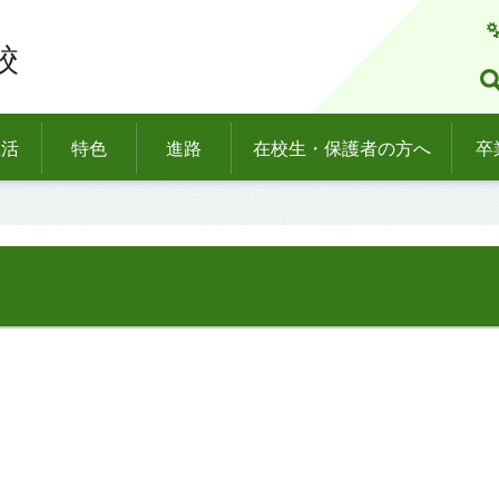
校
生活
特色
進路
在校生・保護者の方へ
卒