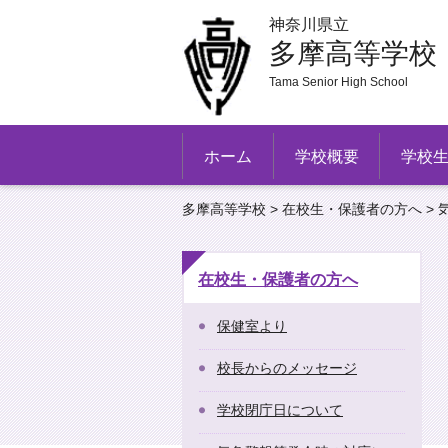
神奈川県立
多摩高等学校
Tama Senior High School
ホーム
学校概要
学校
多摩高等学校
>
在校生・保護者の方へ
>
在校生・保護者の方へ
保健室より
校長からのメッセージ
学校閉庁日について