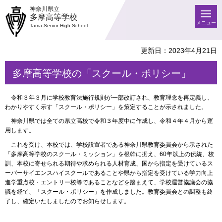
神奈川県立
多摩高等学校
メニュー
Tama Senior High School
更新日：2023年4月21日
多摩高等学校の「スクール・ポリシー」
令和３年３月に学校教育法施行規則が一部改訂され、教育理念を再定義し、
わかりやすく示す「スクール・ポリシー」を策定することが示されました。
神奈川県では全ての県立高校で令和３年度中に作成し、令和４年４月から運
用します。
これを受け、本校では、学校設置者である神奈川県教育委員会から示された
「多摩高等学校のスクール・ミッション」を根幹に据え、60年以上の伝統、校
訓、本校に寄せられる期待や求められる人材育成、国から指定を受けているス
ーパーサイエンスハイスクールであることや県から指定を受けている学力向上
進学重点校・エントリー校等であることなどを踏まえて、学校運営協議会の協
議を経て、「スクール・ポリシー」を作成しました。教育委員会との調整も終
了し、確定いたしましたのでお知らせします。