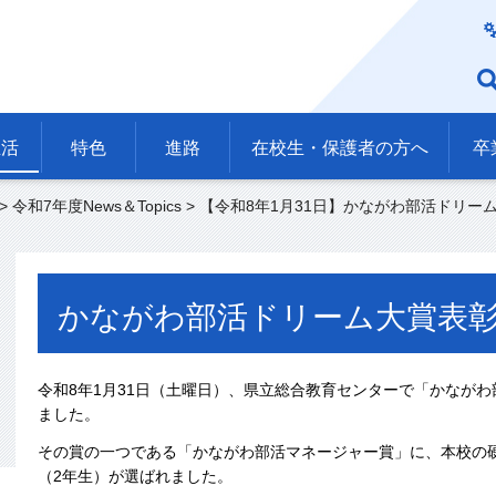
生活
特色
進路
在校生・保護者の方へ
卒
>
令和7年度News＆Topics
> 【令和8年1月31日】かながわ部活ドリー
かながわ部活ドリーム大賞表
令和8年1月31日（土曜日）、県立総合教育センターで「かなが
ました。
その賞の一つである「かながわ部活マネージャー賞」に、本校の
（2年生）が選ばれました。