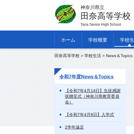
神奈川県立
田奈高等学校
Tana Senior High School
ホーム
学校概要
学校
田奈高等学校
>
学校生活
>
News＆Topics
令和7年度News＆Topics
【令和7年4月14日】生徒感謝
状贈呈式（神奈川県教育委員
会）
【令和7年4月8日】入学式
2学年遠足