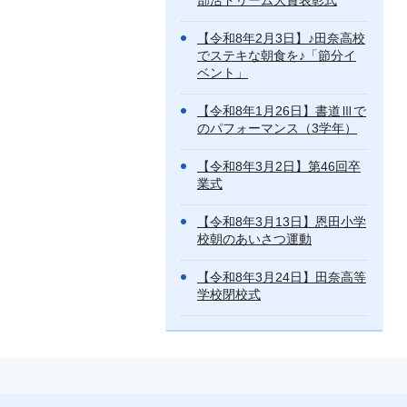
部活ドリーム大賞表彰式
【令和8年2月3日】♪田奈高校
でステキな朝食を♪「節分イ
ベント」
【令和8年1月26日】書道Ⅲで
のパフォーマンス（3学年）
【令和8年3月2日】第46回卒
業式
【令和8年3月13日】恩田小学
校朝のあいさつ運動
【令和8年3月24日】田奈高等
学校閉校式