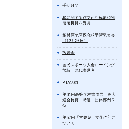
手話月間
税に関する作文が相模原税務
署署長賞を受賞
相模原地区探究的学習発表会
（12月26日）
敬老会
国民スポーツ大会ローイング
競技 県代表選考
PTA活動
第61回高等学校書道展 高大
連会長賞・特選・団体部門５
位
第57回「常磐祭」文化の部に
ついて