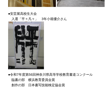
●安芸展高校生大会
入選「平々凡々」 3年小堀優介さん
●令和7年度第56回神奈川県高等学校教育書道コンクール
臨書の部 横浜教育委員会賞
創作の部 日本書写技能検定協会賞