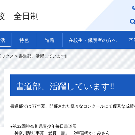
校 全日制
生活
特色
進路
在校生・保護者の方へ
卒
ピックス
> 書道部、活躍しています!!
書道部、活躍しています‼
書道部ではR7年夏、開催された様々なコンクールにて優秀な成績
●第32回神奈川県青少年毎日書道展
神奈川県知事賞 受賞「曇」 2年宮崎かすみさん