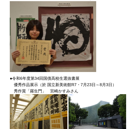
●令和6年度第34回国債高校生選抜書展
優秀作品展示（於 国立新美術館R7・7月23日～8月3日）
秀作賞「羅生門」 宮崎かすみさん