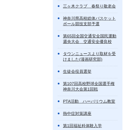
三ヶ木クラブ 春祭り敬老会
神奈川県高校総体バスケット
ボール競技支部予選
第65回全国交通安全国民運動
週央大会 交通安全優良校
タウンニュースより取材を受
けました(漫画研究部)
生徒会役員選挙
第107回高校野球全国選手権
神奈川大会第1回戦
PTA活動 ハーバリウム教室
熱中症対策講座
第1回福祉科体験入学