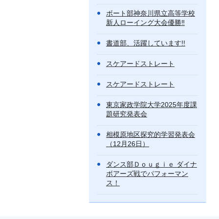
ボート部神奈川県立高等学校
新人ローイング大会優勝‼
書道部、活躍しています!!
スケアードストレート
スケアードストレート
東京家政学院大学2025年度課
題研究発表会
相模原地区探究的学習発表会
（12月26日）
ダンス部Ｄｏｕｇｉｅ ダイナ
ボアーズ戦でパフォーマン
ス！