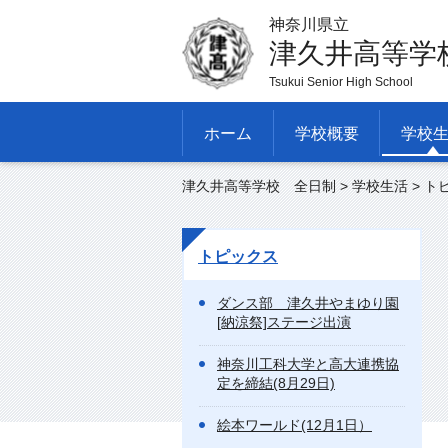
神奈川県立
津久井高等学
Tsukui Senior High School
ホーム
学校概要
学校
津久井高等学校 全日制
>
学校生活
>
ト
トピックス
ダンス部 津久井やまゆり園
[納涼祭]ステージ出演
神奈川工科大学と高大連携協
定を締結(8月29日)
絵本ワールド(12月1日）