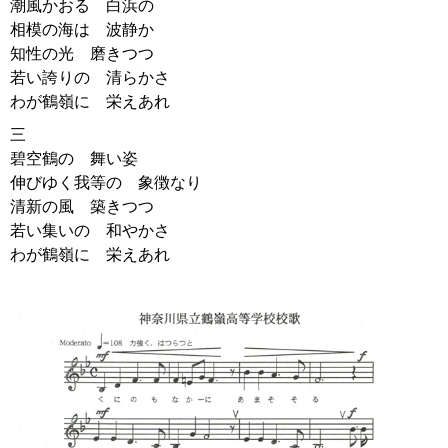
潮風かおる 白浜の
相模の海は 波静か
知性の光 磨きつつ
若い誇りの 清らかさ
わが鶴嶺に 栄えあれ
三
碧空鶴の 舞い姿
伸びゆく我等の 象徴なり
清新の風 築きつつ
若い集いの 和やかさ
わが鶴嶺に 栄えあれ