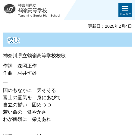
神奈川県立
鶴嶺高等学校
メニュー
Tsurumine Senior High School
更新日：2025年2月4日
校歌
神奈川県立鶴嶺高等学校校歌
作詞 森岡正作
作曲 村井恒雄
一
国のもなかに 天そそる
富士の霊気を 身にあびて
自立の誓い 固めつつ
若い命の 健やかさ
わが鶴嶺に 栄えあれ
二