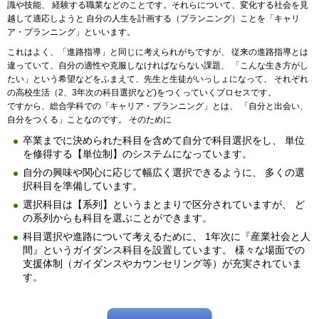
識や技能、 経験する職業などのことです。それらについて、変化する社会を見
越して適応しようと 自分の人生を計画する（プランニング）ことを「キャリ
ア・プランニング」といいます。
これはよく、「進路指導」と同じに考えられがちですが、 従来の進路指導とは
違っていて、自分の適性や克服しなければならない課題、 「こんな生き方がし
たい」という希望などをふまえて、先生と生徒がいっしょになって、 それぞれ
の高校生活（2、3年次の科目選択など)をつくっていくプロセスです。
ですから、総合学科での「キャリア・プランニング」とは、 「自分と出会い、
自分をつくる」ことなのです。 そのために
卒業までに決められた科目を含めて自分で科目選択をし、 単位
を修得する【単位制】のシステムになっています。
自分の興味や関心に応じて幅広く選択できるように、 多くの選
択科目を準備しています。
選択科目は【系列】というまとまりで区分されていますが、 ど
の系列からも科目を選ぶことができます。
科目選択や進路について考えるために、 1年次に『産業社会と人
間』というガイダンス科目を設置しています。 様々な場面での
支援体制（ガイダンスやカウンセリング等）が充実されていま
す。