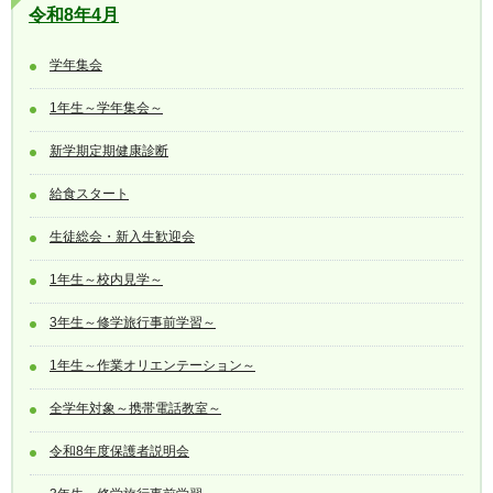
令和8年4月
学年集会
1年生～学年集会～
新学期定期健康診断
給食スタート
生徒総会・新入生歓迎会
1年生～校内見学～
3年生～修学旅行事前学習～
1年生～作業オリエンテーション～
全学年対象～携帯電話教室～
令和8年度保護者説明会