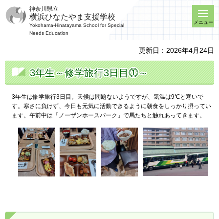
神奈川県立
横浜ひなたやま支援学校
メニュー
Yokohama-Hinatayama School for Special
Needs Education
更新日：2026年4月24日
3年生～修学旅行3日目⓵～
3年生は修学旅行3日目。天候は問題ないようですが、気温は9℃と寒いで
す。寒さに負けず、今日も元気に活動できるように朝食をしっかり摂ってい
ます。午前中は「ノーザンホースパーク」で馬たちと触れあってきます。