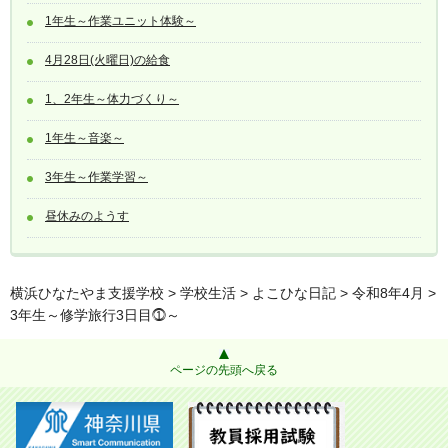
1年生～作業ユニット体験～
4月28日(火曜日)の給食
1、2年生～体力づくり～
1年生～音楽～
3年生～作業学習～
昼休みのようす
横浜ひなたやま支援学校
>
学校生活
>
よこひな日記
>
令和8年4月
>
3年生～修学旅行3日目⓵～
ページの先頭へ戻る