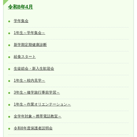
令和8年4月
学年集会
1年生～学年集会～
新学期定期健康診断
給食スタート
生徒総会・新入生歓迎会
1年生～校内見学～
3年生～修学旅行事前学習～
1年生～作業オリエンテーション～
全学年対象～携帯電話教室～
令和8年度保護者説明会