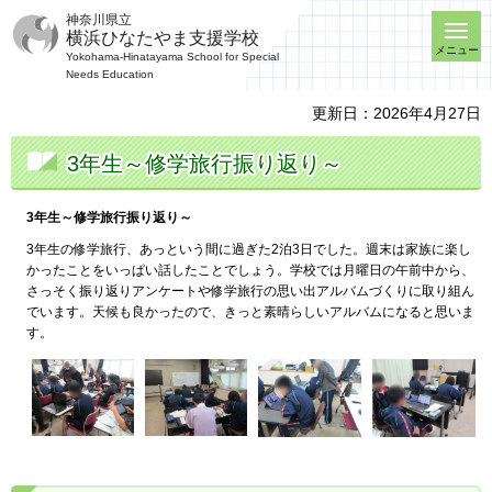
神奈川県立
横浜ひなたやま支援学校
メニュー
Yokohama-Hinatayama School for Special
Needs Education
更新日：2026年4月27日
3年生～修学旅行振り返り～
3年生～修学旅行振り返り～
3年生の修学旅行、あっという間に過ぎた2泊3日でした。週末は家族に楽し
かったことをいっぱい話したことでしょう。学校では月曜日の午前中から、
さっそく振り返りアンケートや修学旅行の思い出アルバムづくりに取り組ん
でいます。天候も良かったので、きっと素晴らしいアルバムになると思いま
す。