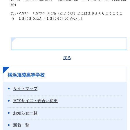
始）
だい２かい １がつ１３にち（どようび）よこはまきょくりょうこうこ
う １３じ３０ぷん（１３じうけつけかいし）
戻る
横浜旭陵高等学校
サイトマップ
文字サイズ・色合い変更
お知らせ一覧
新着一覧