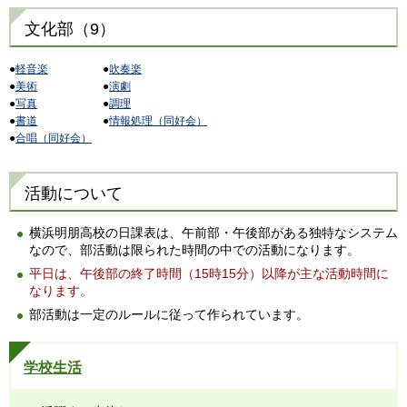
文化部（9）
●
軽音楽
●
吹奏楽
●
美術
●
演劇
●
写真
●
調理
●
書道
●
情報処理（同好会）
●
合唱（同好会）
活動について
横浜明朋高校の日課表は、午前部・午後部がある独特なシステム
なので、部活動は限られた時間の中での活動になります。
平日は、午後部の終了時間（15時15分）以降が主な活動時間に
なります。
部活動は一定のルールに従って作られています。
学校生活