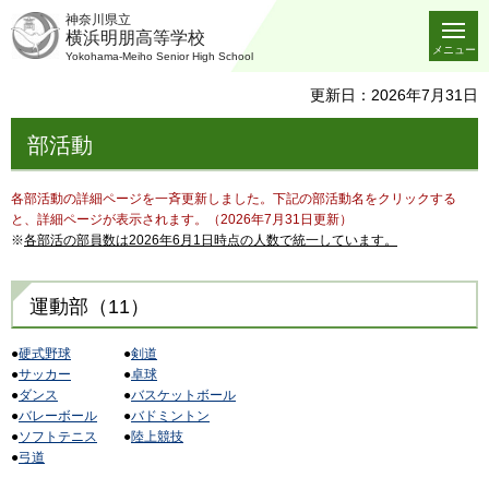
神奈川県立
横浜明朋高等学校
メニュー
Yokohama-Meiho Senior High School
更新日：2026年7月31日
部活動
各部活動の詳細ページを一斉更新しました。下記の部活動名をクリックする
と、詳細ページが表示されます。（2026年7月31日更新）
※
各部活の部員数は2026年6月1日時点の人数で統一しています。
運動部（11）
●
硬式野球
●
剣道
●
サッカー
●
卓球
●
ダンス
●
バスケットボール
●
バレーボール
●
バドミントン
●
ソフトテニス
●
陸上競技
●
弓道