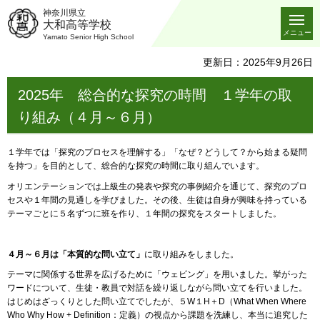
神奈川県立
大和高等学校
メニュー
Yamato Senior High School
更新日：2025年9月26日
2025年 総合的な探究の時間 １学年の取
り組み（４月～６月）
１学年では「探究のプロセスを理解する」「なぜ？どうして？から始まる疑問
を持つ」を目的として、総合的な探究の時間に取り組んでいます。
オリエンテーションでは上級生の発表や探究の事例紹介を通じて、探究のプロ
セスや１年間の見通しを学びました。その後、生徒は自身が興味を持っている
テーマごとに５名ずつに班を作り、１年間の探究をスタートしました。
４月～６月は「本質的な問い立て」
に取り組みをしました。
テーマに関係する世界を広げるために「ウェビング」を用いました。挙がった
ワードについて、生徒・教員で対話を繰り返しながら問い立てを行いました。
はじめはざっくりとした問い立てでしたが、５W１H＋D（What When Where
Who Why How + Definition：定義）の視点から課題を洗練し、本当に追究した