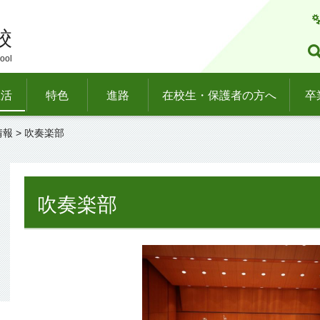
校
ool
生活
特色
進路
在校生・保護者の方へ
卒
情報
> 吹奏楽部
吹奏楽部