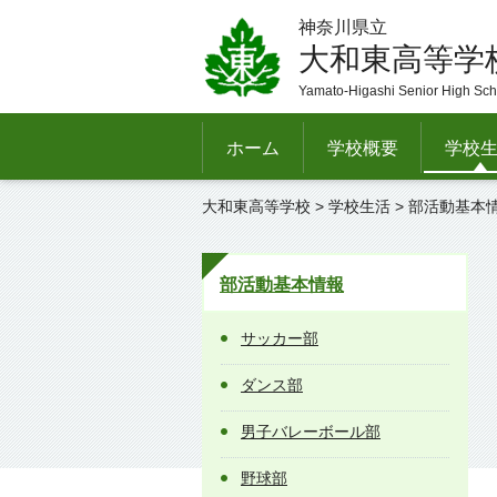
神奈川県立
大和東高等学
Yamato-Higashi Senior High Sch
ホーム
学校概要
学校
大和東高等学校
>
学校生活
>
部活動基本
部活動基本情報
サッカー部
ダンス部
男子バレーボール部
野球部