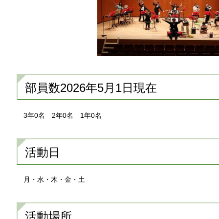
部員数2026年5月1日現在
3
年0名
2
年0名
1
年0名
活動日
月
・水・木・金・土
活動場所