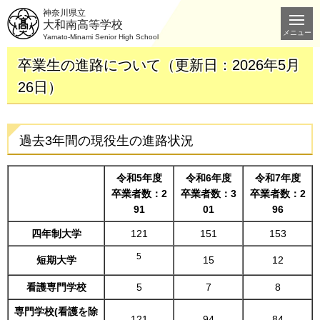
神奈川県立
大和南高等学校
メニュー
Yamato-Minami Senior High School
卒業生の進路について（更新日：2026年5月
26日）
過去3年間の現役生の進路状況
令和5年度
令和6年度
令和7年度
卒業者数：2
卒業者数：3
卒業者数：2
91
01
96
四年制大学
121
151
153
5
短期大学
15
12
看護専門学校
5
7
8
専門学校(看護を除
121
94
84