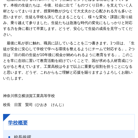
す。本校の生徒たちは、今後、社会に出て「ものづくり日本」を支えていく人
材となってまいります。授業時数が少なくて大丈夫かと心配される方も多いと
思いますが、生徒も学校も決して止まることなく、様々な変化・課題に取り組
み、乗り越えて参りました。生徒たちは急激な時代の変化にもしっかりと対応
する力を身に着けて卒業します。どうぞ、安心して生徒の成長を見守ってくだ
さい。
最後に私が折に触れ、職員に話していることを二つ書きます。1つ目は、「生
徒が安全に安心して学校で学べる環境を整えるようにチームで対応する」。2つ
目は「目の前の生徒が10年後に税金が納められるように教育をする」。このこ
とを常に念頭に置いて教育活動を続けていくことで、国が求める人材育成につ
ながると考えています。工業高校は今まで以上に重要な役割を担うことになる
と思います。どうぞ、これからもご理解と応援を賜りますようよろしくお願い
いたします。
神奈川県立横須賀工業高等学校
校長 日置 賢司（ひおき けんじ）
学校概要
校長挨拶