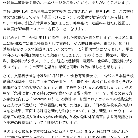
横須賀工業高等学校のホームページをご覧いただき、ありがとうございます。
本校は昭和16年に県立商工実習学校内に設置された後、昭和19年に、この横須
賀の地に移転してから「県工（けんこう）」の愛称で地域の方々から親しま
れ、一昨年、創立八十周年を迎えました。昨年度は、建設科を新たに設置し、
今年度は82年目のスタートを切ることになります。
はじめまして。令和5年4月に着任しました校長の日置と申します。実は私は県
工に昭和61年に電気科職員として着任し、その時は機械科、電気科、化学科、
造船科の7クラスで編成されていたのですが、5年間お世話になりました。平成
28年から2年間は教頭として勤務いたしました。その時には、機械科、電気
科、化学科の6クラス。そして、現在は機械科、電気科、化学科、建設科の6ク
ラスです。これらの変遷を思うに感慨と同時に時代の厳しさも感じます。
さて、文部科学省は令和3年1月26日に中央教育審議会で、「令和の日本型学校
教育の構築を目指して（全ての子供たちの可能性を引き出す,個別最適な学びと,
協働的な学びの実現のため）」と題して答申を取りまとめ発表しました。その
中で「急激に変化する時代の中で育むべき資質・能力」として、社会の在り方
が劇的に変わる「Society5.0時代」の到来や、新型コロナウイルスの感染拡大
など先行き不透明な「予測困難な時代」の指摘、更に「日本型学校教育の成り
立ちと成果、直面する課題と新たな動きについて」には、新型コロナウイルス
感染症の感染拡大防止のための全国的な学校の臨時休業措置により再認識され
た学校の役割等についても明記されています。
そのような状況下で本校は新たに新科を立ち上げるなど正に答申に記された
「急激に変化する時代の…」という言葉がピタリとはまる現場となっていま