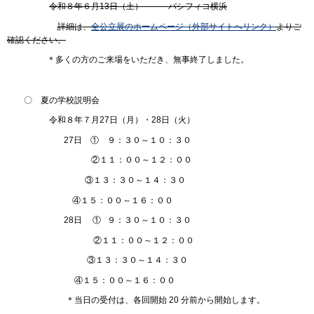
令和８年６月13日（土） パシフィコ横浜
詳細は、
全公立展のホームページ（外部サイトへリンク）
よりご
確認ください。
＊多くの方のご来場をいただき、無事終了しました。
〇 夏の学校説明会
令和８年７月27日（月）・28日（火）
27日 ① ９：３０～１０：３０
②１１：００～１２：００
③１３：３０～１４：３０
④１５：００～１６：００
28日 ① ９：３０～１０：３０
②１１：００～１２：００
③１３：３０～１４：３０
④１５：００～１６：００
＊当日の受付は、各回開始 20 分前から開始します。