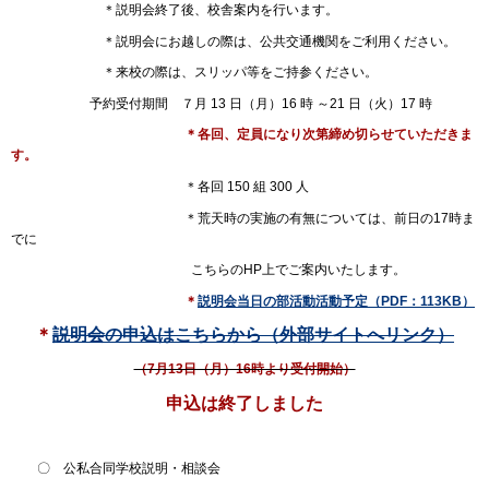
＊説明会終了後、校舎案内を行います。
＊説明会にお越しの際は、公共交通機関をご利用ください。
＊来校の際は、スリッパ等をご持参ください。
予約受付期間 ７月 13 日（月）16 時 ～21 日（火）17 時
＊各回、定員になり次第締め切らせていただきま
す。
＊各回 150 組 300 人
＊荒天時の実施の有無については、前日の17時ま
でに
こちらのHP上でご案内いたします。
＊
説明会当日の部活動活動予定（PDF：113KB）
＊
説明会の申込はこちらから（外部サイトへリンク）
（7月13日（月）16時より受付開始）
申込は終了しました
〇 公私合同学校説明・相談会