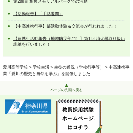
第2回目 相模メモリアルパークでの活動
【活動報告】「手話週間」
【中高連携行事】部活動体験＆交流会が行われました！
【連携生活動報告（地域防災部門）】第1回 消火器取り扱い
訓練を行いました！
愛川高等学校
>
学校生活
>
生徒の近況（学校行事等）
> 中高連携事
業「愛川の歴史と自然を学ぶ」を開催しました
ページの先頭へ戻る