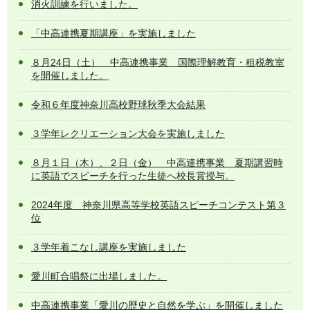
消火訓練を行いました。
「中高連携夏期講座」を実施しました
８月24日（土） 中高連携事業 国際理解教育・租税教室
を開催しました。
令和６年度神奈川高校野球秋季大会結果
３学年レクリエーション大会を実施しました
８月１日（木）、２日（金） 中高連携事業 夏期講習時
に英語でスピーチを行った生徒へ校長賞授与。
2024年度 神奈川県高等学校英語スピーチコンテスト第３
位
３学年着こなし講座を実施しました
愛川町合唱祭に出場しました。
中高連携事業「愛川の歴史と自然を学ぶ」を開催しました