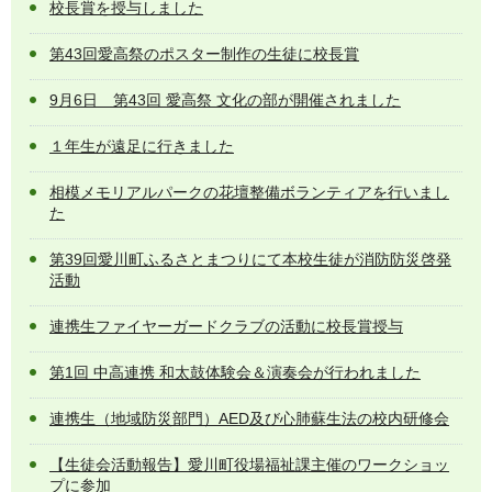
校長賞を授与しました
第43回愛高祭のポスター制作の生徒に校長賞
9月6日 第43回 愛高祭 文化の部が開催されました
１年生が遠足に行きました
相模メモリアルパークの花壇整備ボランティアを行いまし
た
第39回愛川町ふるさとまつりにて本校生徒が消防防災啓発
活動
連携生ファイヤーガードクラブの活動に校長賞授与
第1回 中高連携 和太鼓体験会＆演奏会が行われました
連携生（地域防災部門）AED及び心肺蘇生法の校内研修会
【生徒会活動報告】愛川町役場福祉課主催のワークショッ
プに参加