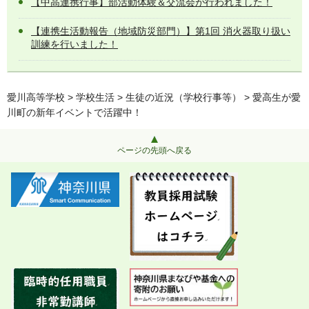
【中高連携行事】部活動体験＆交流会が行われました！
【連携生活動報告（地域防災部門）】第1回 消火器取り扱い
訓練を行いました！
愛川高等学校
>
学校生活
>
生徒の近況（学校行事等）
> 愛高生が愛
川町の新年イベントで活躍中！
ページの先頭へ戻る