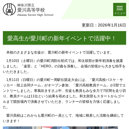
神奈川県立
愛川高等学校
メニュー
Aikawa Senior High School
更新日：2026年1月16日
愛高生が愛川町の新年イベントで活躍中！
本校のさまざまな生徒が、愛川町の新年イベントで活躍しています。
1月10日（土曜日）の愛川町消防出初式では、和太鼓部が新年初演奏を披露
しました。「遠雷」と「HERO」の2曲を演奏し、会場の皆様から大きな拍手を
いただきました。
1月11日（日曜日）の愛川町一周駅伝競走大会には、「愛川高校バスケ・サ
ッカー・陸上合同チーム」がオープン参加、「愛川高校教員チーム」が2部でエ
ントリーしました。寒風吹きすさぶ中、生徒も教員もみな全力で7区間を走り切
り、教員チームは11位という結果を収めました。和太鼓部もスタートからゴー
ルまで競技場内で演奏させていただき、ランナーの皆様を力強く応援しまし
た。
愛川高校はこれからも愛川町の一員として、地域に根差した活動を継続して
いきます！