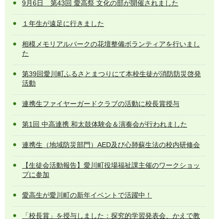
9月6日 第43回 愛高祭 文化の部が開催されました
１年生が遠足に行きました
相模メモリアルパークの花壇整備ボランティアを行いまし
た
第39回愛川町ふるさとまつりにて本校生徒が消防防災啓発
活動
連携生ファイヤーガードクラブの活動に校長賞授与
第1回 中高連携 和太鼓体験会＆演奏会が行われました
連携生（地域防災部門）AED及び心肺蘇生法の校内研修会
【生徒会活動報告】愛川町役場福祉課主催のワークショッ
プに参加
愛高生が愛川町の新年イベントで活躍中！
「校長賞」を授与しました：探究的学習発表会、かえで教