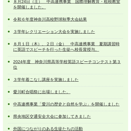
８月24日（土） 中高連携事業 国際理解教育・租税教室
を開催しました。
令和６年度神奈川高校野球秋季大会結果
３学年レクリエーション大会を実施しました
８月１日（木）、２日（金） 中高連携事業 夏期講習時
に英語でスピーチを行った生徒へ校長賞授与。
2024年度 神奈川県高等学校英語スピーチコンテスト第３
位
３学年着こなし講座を実施しました
愛川町合唱祭に出場しました。
中高連携事業「愛川の歴史と自然を学ぶ」を開催しました
県央地区交通安全大会に参加してきました
外国につながりのある生徒たちの活動