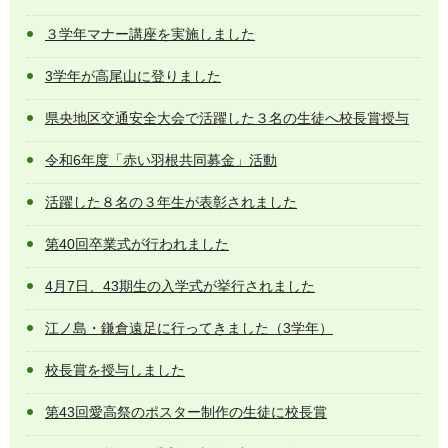
３学年マナー講座を実施しました
3学年が高尾山に登りました
県央地区交通安全大会で活躍した３名の生徒へ校長賞授与
令和6年度「赤い羽根共同募金」活動
活躍した８名の３年生が表彰されました
第40回卒業式が行われました
4月7日、43期生の入学式が挙行されました
江ノ島・鎌倉遠足に行ってきました（3学年）
校長賞を授与しました
第43回愛高祭のポスター制作の生徒に校長賞