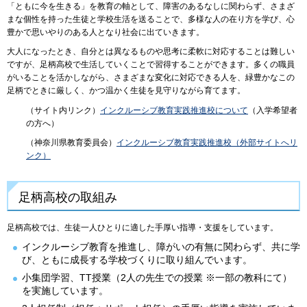
「ともに今を生きる」を教育の軸として、障害のあるなしに関わらず、さまざ
まな個性を持った生徒と学校生活を送ることで、多様な人の在り方を学び、心
豊かで思いやりのある人となり社会に出ていきます。
大人になったとき、自分とは異なるものや思考に柔軟に対応することは難しい
ですが、足柄高校で生活していくことで習得することができます。多くの職員
がいることを活かしながら、さまざまな変化に対応できる人を、緑豊かなこの
足柄でときに厳しく、かつ温かく生徒を見守りながら育てます。
（サイト内リンク）
インクルーシブ教育実践推進校について
（入学希望者
の方へ）
（神奈川県教育委員会）
インクルーシブ教育実践推進校（外部サイトへリ
ンク）
足柄高校の取組み
足柄高校では、生徒一人ひとりに適した手厚い指導・支援をしています。
インクルーシブ教育を推進し、障がいの有無に関わらず、共に学
び、ともに成長する学校づくりに取り組んでいます。
小集団学習、TT授業（2人の先生での授業 ※一部の教科にて）
を実施しています。