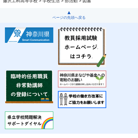
藤沢工科高等学校
>
学校生活
>
部活動
> 図書
ページの先頭へ戻る