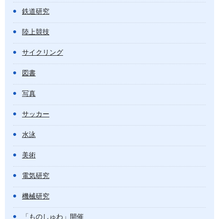
鉄道研究
陸上競技
サイクリング
図書
写真
サッカー
水泳
美術
電気研究
機械研究
「ものしゅわ」開催