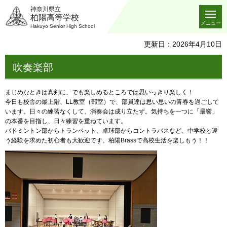
神奈川県立
柏陽高等学校
メニュー
Hakuyo Senior High School
更新日：2026年4月10日
吹奏楽部
まじめなときは真剣に、でも楽しめるところでは思いっきり楽しく！
今日も校舎の最上階、LL教室（部室）で、部員達は思い思いの青春を過ごして
います。日々の練習なくして、演奏会は成り立たず。気持ちを一つに「最響」
の本番を目指し、日々練習を重ねています。
バドミントン部からトランペット、卓球部からコントラバスなど、中学校と違
う経験を求めた初心者も大歓迎です。柏陽Brassで高校生活を楽しもう！！