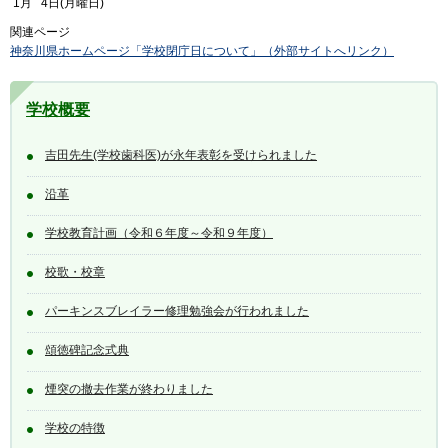
1月 4日(月曜日)
関連ページ
神奈川県ホームページ「学校閉庁日について」（外部サイトへリンク）
学校概要
吉田先生(学校歯科医)が永年表彰を受けられました
沿革
学校教育計画（令和６年度～令和９年度）
校歌・校章
パーキンスブレイラー修理勉強会が行われました
頌徳碑記念式典
煙突の撤去作業が終わりました
学校の特徴