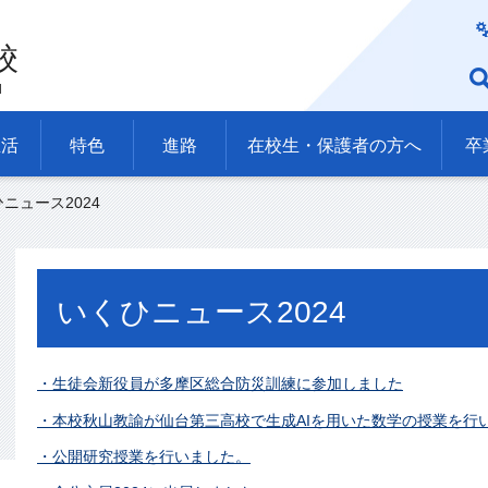
校
l
生活
特色
進路
在校生・保護者の方へ
卒
ひニュース2024
いくひニュース2024
・生徒会新役員が多摩区総合防災訓練に参加しました
・本校秋山教諭が仙台第三高校で生成AIを用いた数学の授業を行
・公開研究授業を行いました。