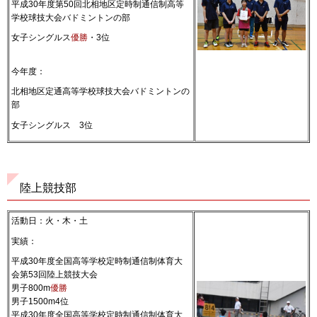
平成30年度第50回北相地区定時制通信制高等
学校球技大会バドミントンの部
女子シングルス
優勝
・3位
今年度：
北相地区定通高等学校球技大会バドミントンの
部
女子シングルス 3位
陸上競技部
活動日：火・木・土
実績：
平成30年度全国高等学校定時制通信制体育大
会第53回陸上競技大会
男子800m
優勝
男子1500m4位
平成30年度全国高等学校定時制通信制体育大