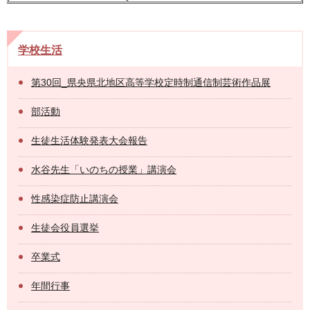
学校生活
第30回_県央県北地区高等学校定時制通信制芸術作品展
部活動
生徒生活体験発表大会報告
水谷先生「いのちの授業」講演会
性感染症防止講演会
生徒会役員選挙
卒業式
年間行事