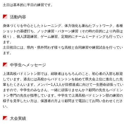
土日は基本的に半日の練習です。
活動内容
身体づくりを中心としたトレーニング、体力強化も兼ねたフットワーク、各種
ショットの基礎打ち、ノック練習・パターン練習（その時の目的により内容は
様々）、個人課題練習、ゲーム練習、定期的にチームミーティングも行ってい
ます。
土日祝日には、県内・県外問わず様々な高校と合同練習や練習試合を行ってい
ます。
中学生へメッセージ
上溝高校バドミントン部では、経験者はもちろんのこと、初心者の入部も歓迎
しています。過去には高校からバドミントンを始めて県大会上位に進出した先
輩もたくさんいます。メンバー1人1人が目標達成に向けて一生懸命頑張ってい
ますので、中学生のみなさん、一緒に頑張りませんか？顧問の先生もバドミン
トン専門の先生が指導しています。中学生で上溝高校バドミントン部の練習の
様子を見学したい方は、保護者の方より顧問まで電話にてお問い合わせくださ
い。
大会実績