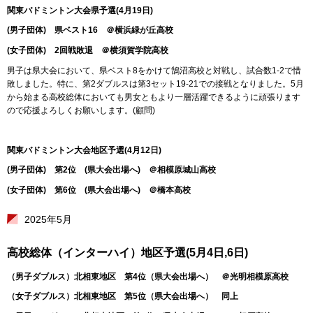
関東バドミントン大会県予選(4月19日)
(男子団体) 県ベスト16 ＠横浜緑が丘高校
(女子団体) 2回戦敗退 ＠横須賀学院高校
男子は県大会において、県ベスト8をかけて鵠沼高校と対戦し、試合数1-2で惜
敗しました。特に、第2ダブルスは第3セット19-21での接戦となりました。5月
から始まる高校総体においても男女ともより一層活躍できるように頑張ります
ので応援よろしくお願いします。(顧問)
関東バドミントン大会地区予選(4月12日)
(男子団体) 第2位 (県大会出場へ) ＠相模原城山高校
(女子団体) 第6位 (県大会出場へ) ＠橋本高校
2025年5月
高校総体（インターハイ）地区予選(5月4日,6日)
（男子ダブルス）北相東地区 第4位（県大会出場へ） ＠光明相模原高校
（女子ダブルス）北相東地区 第5位（県大会出場へ） 同上