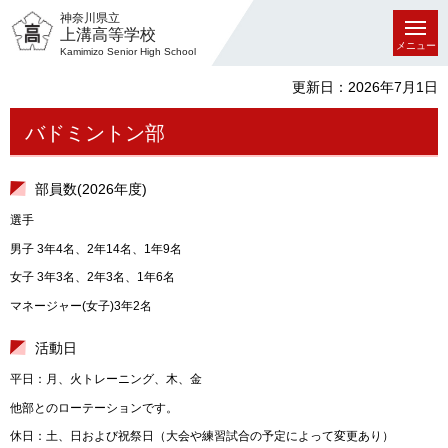
神奈川県立
上溝高等学校
メニュー
Kamimizo Senior High School
更新日：2026年7月1日
バドミントン部
部員数(2026年度)
選手
男子 3年4名、2年14名、1年9名
女子 3年3名、2年3名、1年6名
マネージャー(女子)3年2名
活動日
平日：月、火トレーニング、木、金
他部とのローテーションです。
休日：土、日および祝祭日（大会や練習試合の予定によって変更あり）