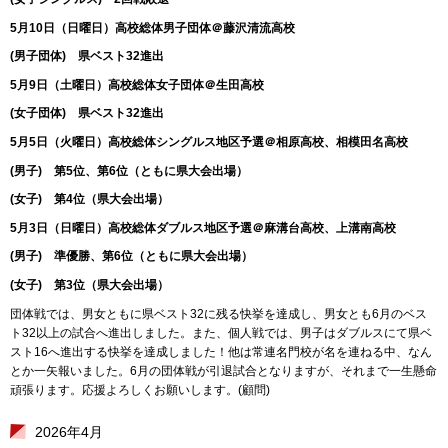
5月10日（日曜日）高校総体男子団体＠藤沢清流高校
(男子団体) 県ベスト32進出
5月9日（土曜日）高校総体女子団体＠生田高校
(女子団体) 県ベスト32進出
5月5日（火曜日）高校総体シングルス地区予選＠相原高校、相模田名高校
(男子) 第5位、第6位（ともに県大会出場）
(女子) 第4位（県大会出場）
5月3日（日曜日）高校総体ダブルス地区予選＠麻溝台高校、上溝南高校
(男子) 準優勝、第6位（ともに県大会出場）
(女子) 第3位（県大会出場）
団体戦では、男女ともに県ベスト32に残る快挙を達成し、男女とも6月のベス
ト32以上の試合へ進出しました。また、個人戦では、男子はダブルスにて県ベ
スト16へ進出する快挙を達成しました！他は常連名門校が名を連ねる中、なん
とか一矢報いました。6月の団体戦が引退試合となりますが、それまで一生懸命
頑張ります。応援よろしくお願いします。(顧問)
2026年4月