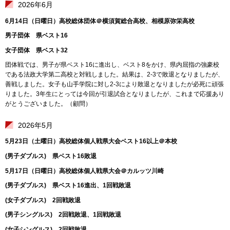
2026年6月
6月14日（日曜日）高校総体団体＠横須賀総合高校、相模原弥栄高校
男子団体 県ベスト16
女子団体 県ベスト32
団体戦では、男子が県ベスト16に進出し、ベスト8をかけ、県内屈指の強豪校
である法政大学第二高校と対戦しました。結果は、2-3で敗退となりましたが、
善戦しました。女子も山手学院に対し2-3により敗退となりましたが必死に頑張
りました。3年生にとっては今回が引退試合となりましたが、これまで応援あり
がとうございました。（顧問）
2026年5月
5月23日（土曜日）高校総体個人戦県大会ベスト16以上＠本校
(男子ダブルス) 県ベスト16敗退
5月17日（日曜日）高校総体個人戦県大会＠カルッツ川崎
(男子ダブルス) 県ベスト16進出、1回戦敗退
(女子ダブルス) 2回戦敗退
(男子シングルス) 2回戦敗退、1回戦敗退
(女子シングルス) 2回戦敗退