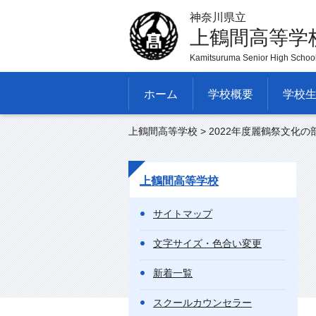
神奈川県立
上鶴間高等学
Kamitsuruma Senior High Schoo
ホーム
学校概要
学校
上鶴間高等学校
> 2022年度麗鶴祭文化
上鶴間高等学校
サイトマップ
文字サイズ・色合い変更
新着一覧
スクールカウンセラー