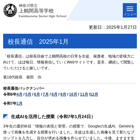
神奈川県立
上鶴間高等学校
メニュー
Kamitsuruma Senior High School
更新日：2025年1月27日
校長通信 2025年1月
「校長通信」は校長目線で上鶴間高校の日常を生徒、保護者、地域の皆様方に
向けて、ほぼ毎日、情報発信していくWebサイトです。是非、継続して閲覧し
ていただけると嬉しいです。
第18代校長 柴田 功
校長通信バックナンバー
令和6年
4月
/
5月
/
6月
/
7月
/
8月
/
9月
/
10月
/
11月
/
12月
令和7年
1月
生成AIを活用した授業（令和7年1月24日）
3年生の選択科目「情報の表現と管理」の授業で、Googleの生成AI、Geminiを
使って画像を生成する授業を行いました。生徒は生成した画像を見て新たなプ
ロンプトを入力し、自分が求める画像を作らせていました。今後、ますます生