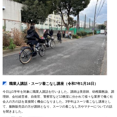
職業人講話・スーツ着こなし講座（令和7年1月16日）
今日は1学年を対象に職業人講話を行いました。講師は美容師、幼稚園教諭、調
理師、会社経営者、自衛官、警察官など13教室に分かれて様々な業界で働く社
会人の方の話を直接聞く機会になりました。3学年はスーツ着こなし講座とし
て、服飾販売店の方が講師となり、スーツの着こなし方やマナーについての話
を聞きました。