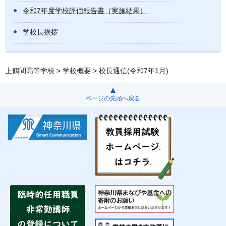
令和7年度学校評価報告書（実施結果）
学校長挨拶
上鶴間高等学校
>
学校概要
> 校長通信(令和7年1月)
ページの先頭へ戻る