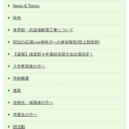
News & Topics
特色
体育館・武道場耐震工事について
対話の広場Live神奈川への参加報告(陸上競技部)
【速報】放送部４年連続全国大会出場決定！
入学希望者の方へ
学校概要
進路
在校生・保護者の方へ
卒業生の方へ
部活動