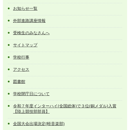
お知らせ一覧
外部進路講座情報
受検生のみなさんへ
サイトマップ
学校行事
アクセス
図書館
学校閉庁日について
令和７年度インターハイ(全国総体)で３位(銅メダル)入賞
【陸上競技部部員】
全国大会出場決定(軽音楽部)