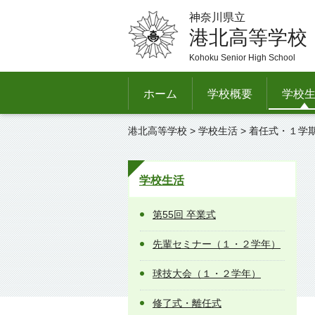
神奈川県立
港北高等学校
Kohoku Senior High School
ホーム
学校概要
学校
港北高等学校
>
学校生活
> 着任式・１学
学校生活
第55回 卒業式
先輩セミナー（１・２学年）
球技大会（１・２学年）
修了式・離任式