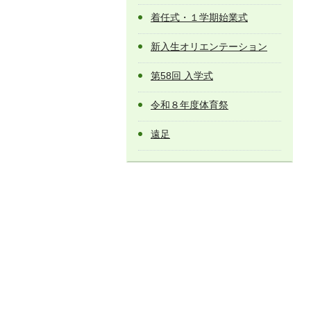
着任式・１学期始業式
新入生オリエンテーション
第58回 入学式
令和８年度体育祭
遠足