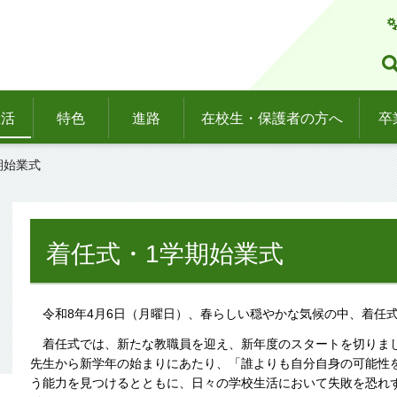
生活
特色
進路
在校生・保護者の方へ
卒
期始業式
着任式・1学期始業式
令和8年4月6日（月曜日）、春らしい穏やかな気候の中、着任式
着任式では、新たな教職員を迎え、新年度のスタートを切りま
先生から新学年の始まりにあたり、「誰よりも自分自身の可能性
う能力を見つけるとともに、日々の学校生活において失敗を恐れ