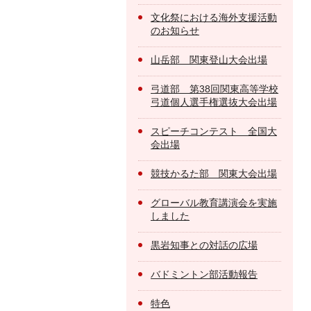
文化祭における海外支援活動
のお知らせ
山岳部 関東登山大会出場
弓道部 第38回関東高等学校
弓道個人選手権選抜大会出場
スピーチコンテスト 全国大
会出場
競技かるた部 関東大会出場
グローバル教育講演会を実施
しました
黒岩知事との対話の広場
バドミントン部活動報告
特色