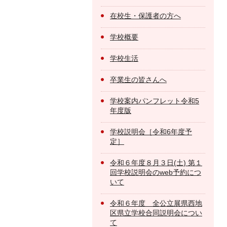
在校生・保護者の方へ
学校概要
学校生活
卒業生の皆さんへ
学校案内パンフレット令和5
年度版
学校説明会［令和6年度予
定］
令和６年度８月３日(土) 第１
回学校説明会のweb予約につ
いて
令和６年度 全公立展県西地
区県立学校合同説明会につい
て