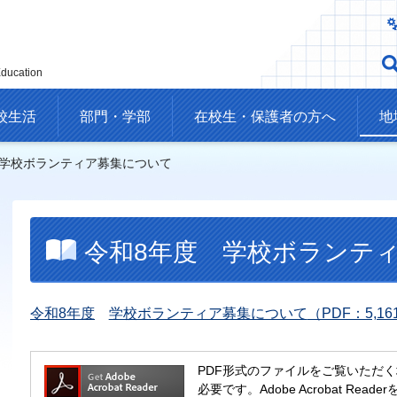
Education
校生活
部門・学部
在校生・保護者の方へ
地
 学校ボランティア募集について
令和8年度
学校ボラ
ンテ
令和8年度
学校ボランティア募集について
（PDF：5,16
PDF形式のファイルをご覧いただく場合には
必要です。Adobe Acrobat R