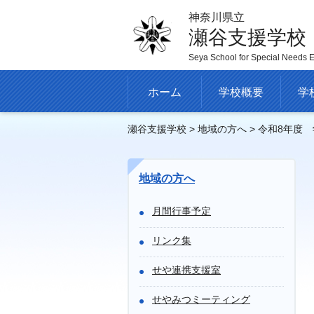
神奈川県立
瀬谷支援学校
Seya School for Special Needs 
ホーム
学校概要
学
瀬谷支援学校
>
地域の方へ
> 令和8年度
地域の方へ
月間行事予定
リンク集
せや連携支援室
せやみつミーティング