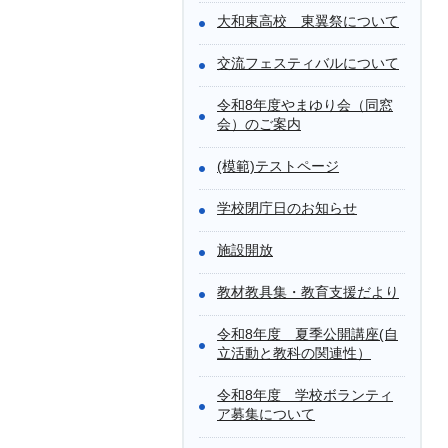
大和東高校 東翼祭について
交流フェスティバルについて
令和8年度やまゆり会（同窓
会）のご案内
(模範)テストページ
学校閉庁日のお知らせ
施設開放
教材教具集・教育支援だより
令和8年度 夏季公開講座(自
立活動と教科の関連性）
令和8年度 学校ボランティ
ア募集について