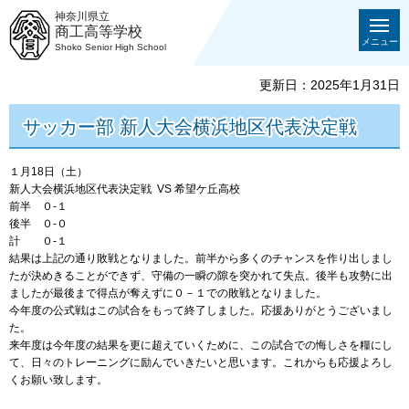
神奈川県立
商工高等学校
メニュー
Shoko Senior High School
更新日：2025年1月31日
サッカー部 新人大会横浜地区代表決定戦
１月18日（土）
新人大会横浜地区代表決定戦 VS 希望ケ丘高校
前半 ０-１
後半 ０-０
計 ０-１
結果は上記の通り敗戦となりました。前半から多くのチャンスを作り出しまし
たが決めきることができず、守備の一瞬の隙を突かれて失点。後半も攻勢に出
ましたが最後まで得点が奪えずに０－１での敗戦となりました。
今年度の公式戦はこの試合をもって終了しました。応援ありがとうございまし
た。
来年度は今年度の結果を更に超えていくために、この試合での悔しさを糧にし
て、日々のトレーニングに励んでいきたいと思います。これからも応援よろし
くお願い致します。