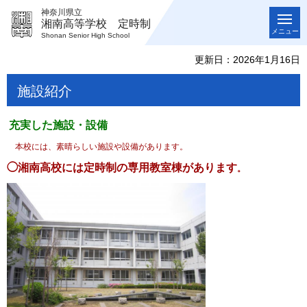
神奈川県立
湘南高等学校 定時制
メニュー
Shonan Senior High School
更新日：2026年1月16日
施設紹介
充実した施設・設備
本校には、素晴らしい施設や
設備があります。
◯湘南高校には定時制の専用教室棟があります
。