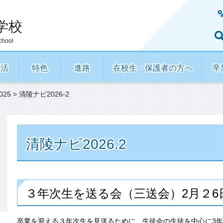
学校
chool
生活
特色
進路
在校生・保護者の方へ
卒
25
> 清陵ナビ2026-2
清陵ナビ2026.2
３年次生を送る会（三送会）2月２6
卒業を迎える３年次生を見送るために、生徒会の生徒を中心に3