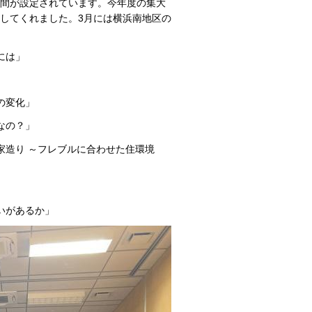
時間が設定されています。今年度の集大
してくれました。3月には横浜南地区の
には」
の変化」
なの？」
家造り ～フレブルに合わせた住環境
いがあるか」