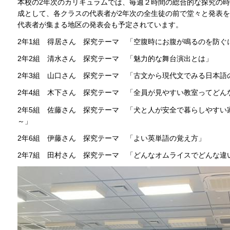
本校の2年次のカリキュラムでは、毎週２時間の総合的な探究の
成として、各クラスの代表者が2年次の全生徒の前で堂々と発表を
代表者が集まる地区の発表会も予定されています。
2年1組 得居さん 探究テーマ 「空腹時にお腹が鳴るのを防ぐ
2年2組 清水さん 探究テーマ 「魅力的な舞台演出とは」
2年3組 山口さん 探究テーマ 「古文から現代文でみる日本語
2年4組 木下さん 探究テーマ 「全員が見やすい教室ってどん
2年5組 佐藤さん 探究テーマ 「犬と人が安全で暮らしやすい
～」
2年6組 伊藤さん 探究テーマ 「よい英単語の覚え方」
2年7組 田村さん 探究テーマ 「どんなオムライスでどんな違