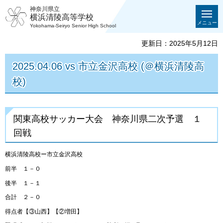
神奈川県立
横浜清陵高等学校
メニュー
Yokohama-Seiryo Senior High School
更新日：2025年5月12日
2025.04.06 vs 市立金沢高校 (＠横浜清陵高
校)
関東高校サッカー大会 神奈川県二次予選 １
回戦
横浜清陵高校ー市立金沢高校
前半 １－０
後半 １－１
合計 ２－０
得点者【③山西】【②増田】