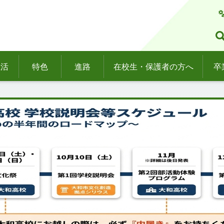
生活
特色
進路
在校生・保護者の方へ
卒