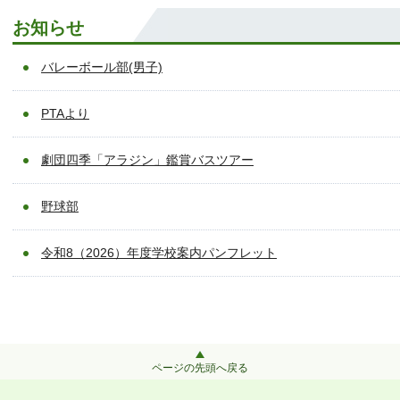
お知らせ
バレーボール部(男子)
PTAより
劇団四季「アラジン」鑑賞バスツアー
野球部
令和8（2026）年度学校案内パンフレット
ページの先頭へ戻る