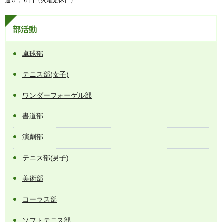
週５，６日（火曜定休日）
部活動
卓球部
テニス部(女子)
ワンダーフォーゲル部
書道部
演劇部
テニス部(男子)
美術部
コーラス部
ソフトテニス部