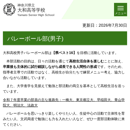
神奈川県立
大和高等学校
メニュー
Yamato Senior High School
更新日：2026年7月30日
バレーボール部(男子)
大和高校男子バレーボール部は
【県ベスト16】
を目標に活動しています。
本部活動の目的は、日々の活動を通じて
高校生活自体を楽しむ
ことに加え、
卒業後も主体的に試行錯誤しながら成長できる人間性の形成
です。そのため、
指導者主導での活動ではなく、高校生が自分たちで練習メニュー考え、協力し
合いながら活動しています。
また、大学進学を見据えて勉強と部活動の両立を基本として高校生活を送っ
ています。
令和７年度卒業の部員の主な進路先：一橋大、東京都立大、早稲田大、青山学
院大、明治大、法政大
バレーボールを思いっきり楽しくやりたい人、生徒中心の活動で主体性を育
みたい人、文武両道で勉強にも力を入れたい人など、ぜひ一度部活動体験に来
てください。