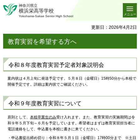
神奈川県立
横浜栄高等学校
メニュー
Yokohama-Sakae Senior High School
更新日：2026年4月2日
教育実習を希望する方へ
令和８年度教育実習予定者対象説明会
案内状は４月上旬に発送予定です。５月８日（金曜日）15時50分から本校で
開催予定です。詳細は案内状でご確認ください。
令和９年度教育実習について
原則として、
本校卒業生のみ
受け入れます。また、教育実習の実施期間は令
和９年５月下旬～６月を予定しています。希望者はまずは教育実習担当者に
電話連絡をして、申込書を本校に書きに来てください。
・申込書提出締め切り：令和８年５月１日（金曜日）17時00分まで ※土日